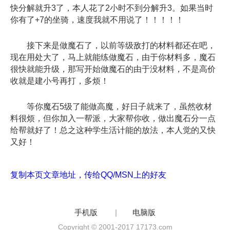
快分解就升3了，本人花了2小时不到分解升3。如果当时
你有了+7的坐骑，速度我就不用说了！！！！！
接下来是做魔石了，以前等级敌打的材料都还在吧，
现在用处大了，马上就能练做魔石，由于你材料多，魔石
很快就能升级，那写开始做魔石的由于没材料，不是高价
收就是建小号再打，多烦！
等你魔石5级了能做高魔，好日子就来了，虽然收材
料很烦，但你加入一帮派，大家帮你收，做出魔石分一点
给帮就好了！总之这种学生活计能的放法，本人觉的又快
又好！
复制本页文章地址，传给QQ/MSN上的好友
手机版
|
电脑版
Copyright © 2001-2017 17173.com