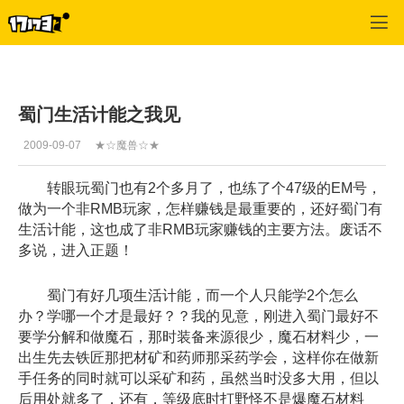
蜀门
>
综合经验
>
正文
蜀门生活计能之我见
2009-09-07
★☆魔兽☆★
转眼玩蜀门也有2个多月了，也练了个47级的EM号，
做为一个非RMB玩家，怎样赚钱是最重要的，还好蜀门有
生活计能，这也成了非RMB玩家赚钱的主要方法。废话不
多说，进入正题！
蜀门有好几项生活计能，而一个人只能学2个怎么
办？学哪一个才是最好？？我的见意，刚进入蜀门最好不
要学分解和做魔石，那时装备来源很少，魔石材料少，一
出生先去铁匠那把材矿和药师那采药学会，这样你在做新
手任务的同时就可以采矿和药，虽然当时没多大用，但以
后用处就多了，还有，等级底时打野怪不是爆魔石材料