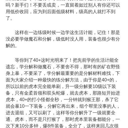
吗？新手们！不要丢或卖，一直留着如过别人有你还可以
用低价收回，应为到后面低级材料，级高的人就打不到
了。
这样在一边练级时候一边学这生活计能，记住！那是
没必要学做魔石和分解，级低时没人用，装备也很少有分
解的。
等你到了40+这时光明来了！把先前学的生活计能全
遗忘，学分解和做魔石，不要舍不得，那时有的矿在野怪
身上暴，不要采了，学分解最重要的是分解材料难找，下
面为大家介绍一种最快的练分解方法，由于你是40+的，
所以以前的虎本完全能单刷，升一级分解要10级以下装
备，只有金柔首领和双头蛇爆，就去虎本，那路短开始进
虎本，40+的打小怪都全秒，一分钟就到猴王那，杀了它
就会暴10一下装备，分解它再出来，组个帮里没事的人，
进去退组，又可以刷了，这样等你分解升了一级就要全
通、虎本，而不是只打猴了，那时虎本里装备都能分，一
次下来10分多钟，爆8件装备，全分了，这样来回几次很