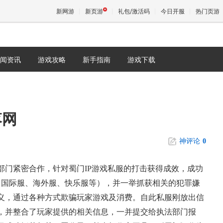
新网游
新页游
礼包/激活码
今日开服
热门页游
闻资讯
游戏攻略
新手指南
游戏下载
魔兽
天堂
落网
王权与
神评论
0
部门紧密合作，针对蜀门IP游戏私服的打击获得成效，成功
名国际服、海外服、快乐服等），并一举抓获相关的犯罪嫌
名义，通过各种方式欺骗玩家游戏及消费。自此私服刚放出信
，并整合了玩家提供的相关信息，一并提交给执法部门报