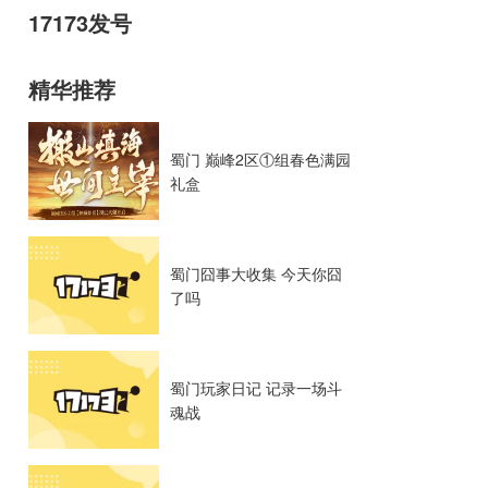
17173发号
精华推荐
蜀门 巅峰2区①组春色满园
礼盒
蜀门囧事大收集 今天你囧
了吗
蜀门玩家日记 记录一场斗
魂战