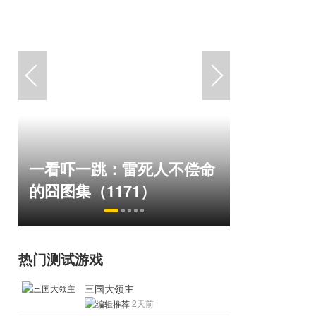
“Bin大
一看吓一跳：雷死人不偿命
脸外网福
的囧图集（1171）
住了
热门测试游戏
三国大领主
2天前