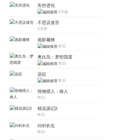
失控进化
2天前
不思议迷宫
2天前
诡影藏锋
昨日
奥比岛：梦想国度
昨日
远征
昨日
怪物猎人：旅人
昨日
桃花源记2
昨日
问剑长生
昨日