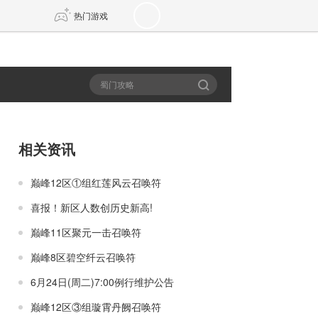
热门游戏
DNF
传奇4
剑网3旗舰版
新天龙八部
相关资讯
自由
诛仙世界
新仙侠5
巅峰12区①组红莲风云召唤符
喜报！新区人数创历史新高!
巅峰11区聚元一击召唤符
巅峰8区碧空纤云召唤符
6月24日(周二)7:00例行维护公告
巅峰12区③组璇霄丹阙召唤符