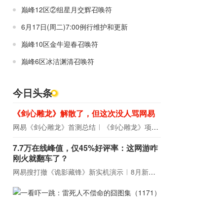
巅峰12区②组星月交辉召唤符
6月17日(周二)7:00例行维护和更新
巅峰10区金牛迎春召唤符
巅峰6区冰洁渊清召唤符
今日头条
《剑心雕龙》解散了，但这次没人骂网易
网易《剑心雕龙》首测总结
《剑心雕龙》项目宣布解散
7.7万在线峰值，仅45%好评率：这网游咋
刚火就翻车了？
网易搜打撤《诡影藏锋》新实机演示
8月新游前瞻：《诡秘之主》领衔