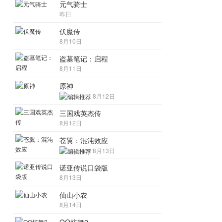
元气骑士
昨日
伏魔传
8月10日
盗墓笔记：启程
8月11日
原神
8月12日
三国戏英杰传
8月12日
苍翼：混沌效应
8月13日
诺亚传说口袋版
8月13日
仙山小农
8月14日