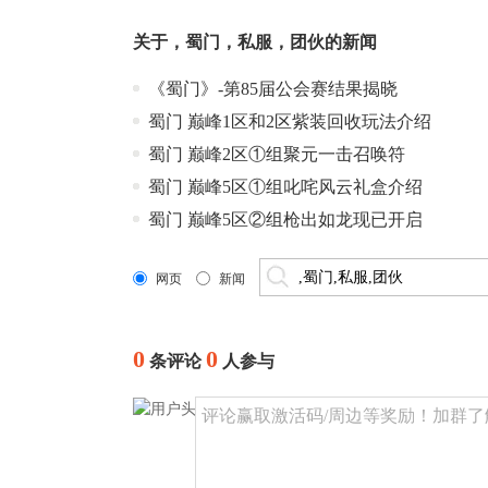
关于
，
蜀门
，
私服
，
团伙
的新闻
《蜀门》-第85届公会赛结果揭晓
蜀门 巅峰1区和2区紫装回收玩法介绍
蜀门 巅峰2区①组聚元一击召唤符
蜀门 巅峰5区①组叱咤风云礼盒介绍
蜀门 巅峰5区②组枪出如龙现已开启
网页
新闻
0
0
条评论
人参与
评论赢取激活码/周边等奖励！加群了解详情