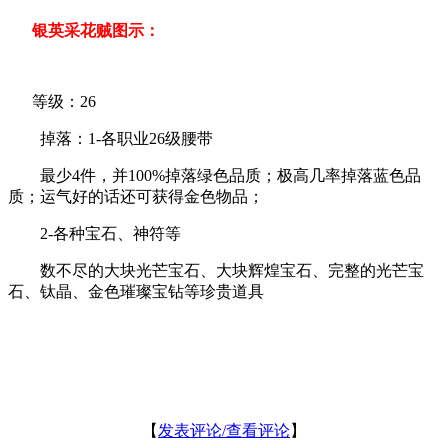
银英采花贼图示：
等级：26
掉落：1-各职业26级腰带
最少4件，并100%掉落绿色品质；极高几率掉落蓝色品
质；运气好的话还可获得金色物品；
2-各种宝石、神符等
数不尽的大块光芒宝石、大块辉煌宝石、完整的光芒宝
石、钛晶、金色璀璨宝钻等珍贵道具
【
发表评论/查看评论
】