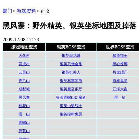
蜀门
>
游戏资料
>
正文
黑风寨：野外精英、银英坐标地图及掉落
2009-12-08
17173
按照地图查找
银英BOSS查找
世界BOSS查找
天化村
银英采花贼
猪脸猫王
育成村
银英武僧金刚
黑心螳螂
云灵山
银英机关人
厉鬼殭尸
虎爪山
银英林掌黑熊
血树鬼灵
成都城
银英魔宫爪牙
江洋大盗
黑风寨
银英青螺山幻魔者
匪 徒
桂花山
银英山魁战士
雪 山
银英绿树鬼灵
青螺山
莽苍山