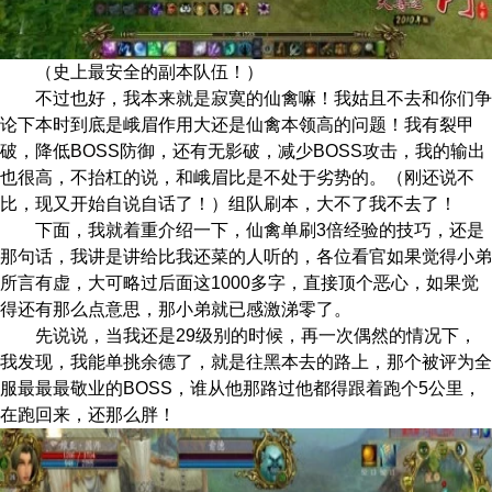
（史上最安全的
副本队伍！）
不过也好，我本来就是寂寞的仙禽嘛！
我姑且不去和你们争
论下本时到底是峨眉作用大还是仙禽本领高的问题！我有
裂甲
破，降低
BOSS
防御，还有无影破，减少BOSS攻击，我的输出
也很高，不抬
杠的说，和峨眉比是不处于劣势的。（刚还说不
比，现又开始自说自话了！
）组队刷本，大不了我不去了！
下面，我就着重介绍一下，仙禽单刷3
倍经验的技巧，还是
那句话，我讲是讲给比我还菜的人听的，各位看官如果觉得
小弟
所言有虚，大可略过后面这1000多字，直接顶个恶心，如果觉
得还有那
么点意思，那小弟就已感激涕零了。
先说说，当我还是29级别的时候，再一
次偶然的情况下，
我发现，我能单挑余德了，就是往黑本去的路上，那个被评
为全
服最最最敬业的BOSS，谁从他那路过他都得跟着跑个5公里，
在跑回来，
还那么胖！