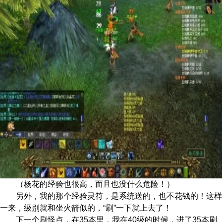
（杨花的经验也很高，而
且也没什么危险！）
另外，我的那个经验灵符，是系统送的
，也不花钱的！这样
一来，级别就和坐火箭似的，“刷”一下就上去了！
下一个刷怪点，在35本里，我在40级的
时候，进了35本刷