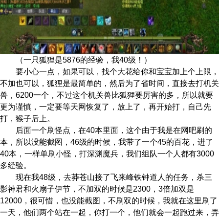
（一只狐狸是5876的
经验，我40级！）
要小心一点，如果可以，找个大花给你
和宝宝加上个上限，
不加也可以，狐狸是最简单的，然后为了省时间，直接去
打机关
兽，6200一个，不过这个机关兽比狐狸要厉害的多，所以就要
更为谨慎
，一定要等天网恢复了，放上了，再开始打，自己先
打，猴子后上。
后面一个刷怪点，在40本里面，这个由
于我是在网吧刷的
本，所以没能截图，46级的时候，我带了一个45的
百花
，进
了
40本，一样单刷小怪，打深渊魔兵，我们组队一个人都有3000
多经验。
现在我48级，去莽苍山接了飞来峰铁钟
道人的任务，杀三
影神君和火扇子伊节，不加双的时候是2300，3倍加双是
120
00，很可惜，也没能截图，不刷双的时候，我就在这里刷了
一天，他们两个站
在一起，你打一个，他们就会一起跑过来，弄