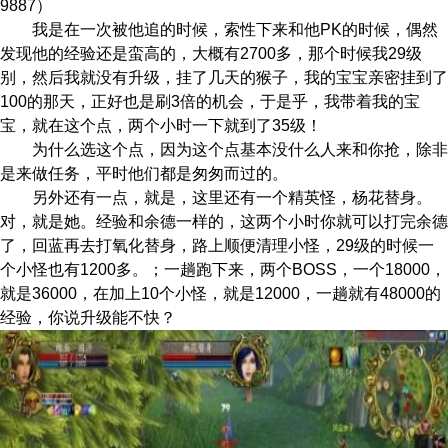
9887）
我是在一次被他追的时候，索性下来和
他PK的时候，偶然
发现他的经验还是蛮高的，大概有2700多，那个时候我29级
别，然后我就没有升级，挂了几天的猴子，我的宝宝亲密挂到了
100的那天，
正好也是刷3倍的机会，于是乎，我带着我的宝
宝，就在这个点，两个小时一下
就到了35级！
为什么选这个点，因为这个点基本没什
么人来和你抢，除非
是来做
任务
，平时他们都是匆匆而过的。
另外还有一点，就是，这里还有一个精
英怪，杨花替身。
对，就是她。经验和余德一样的，这两个小时你就可以打完
余德
了，回蓝再去打氧化替身，路上顺便清理小怪，29级的时候一
个小怪也有
1200多。；一趟跑下来，两个BOSS，一个18000，
就是36000，在加上10个
小怪，就是12000，一趟就有48000的
经验，你说升级能不快？