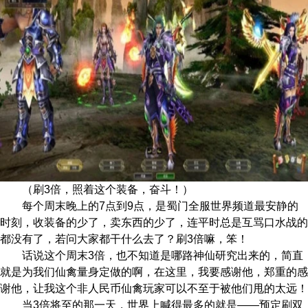
（刷3倍，照着这个装备，奋斗！）
每个周末晚上的7点到9点，是
蜀门
全服世界频道最安静的
时
刻，收装备的少了，卖东西的少了，连平时总是互骂口水战的
都没有了，若问
大家都干什么去了？刷3倍嘛，笨！
话说这个周末3倍，也不知道是哪路神仙研究出来的，简直
就是为我们仙禽量身定做的啊，在这里，我要感谢他，郑重
的感
谢他，让我这个
非人民币仙禽玩家可以不至于被他们甩的太远！
当3倍将至的那一天，世界上喊得最多
的就是——预定刷双