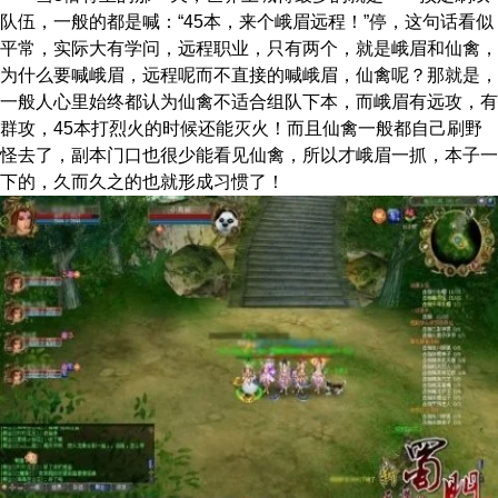
队伍，一般的都是喊：“45本，来个
峨眉
远程！”停，这句
话看似
平常，实际大有学问，远程职业，只有两个，就是峨眉和仙禽，
为什么
要喊峨眉，远程呢而不直接的喊峨眉，仙禽呢？那就是，
一般人心里始终都认
为仙禽不适合组队下本，而峨眉有远攻，有
群攻，45本打烈火的时候还能灭火
！而且仙禽一般都自己刷野
怪去了，
副本
门口也很少能看见仙禽，所以才峨
眉一抓，本子一
下的，久而久之的也就形成习惯了！