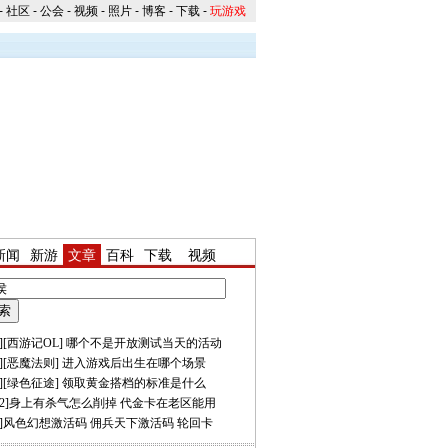
-
社区
-
公会
-
视频
-
照片
-
博客
-
下载
-
玩游戏
新闻
新游
文章
百科
下载
视频
][
西游记OL
]
哪个不是开放测试当天的活动
][
恶魔法则
]
进入游戏后出生在哪个场景
][
绿色征途
]
领取黄金搭档的标准是什么
2
]
身上有杀气怎么削掉
代金卡在老区能用
]
风色幻想激活码
佣兵天下激活码
轮回卡