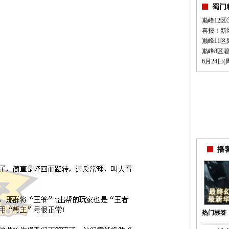
蜀门
巅峰12
喜报！新
巅峰11
巅峰8区
6月24日(
播客
热门标签