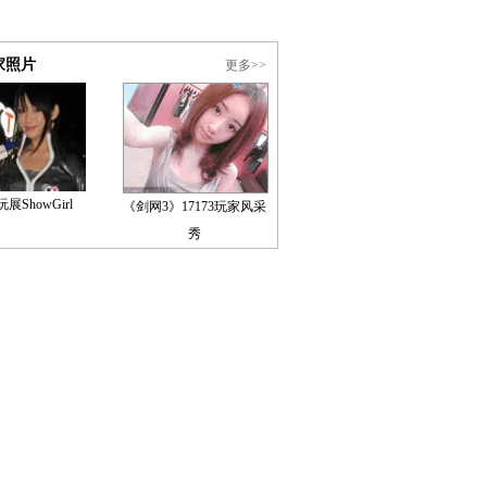
家照片
更多>>
展ShowGirl
《剑网3》17173玩家风采
秀