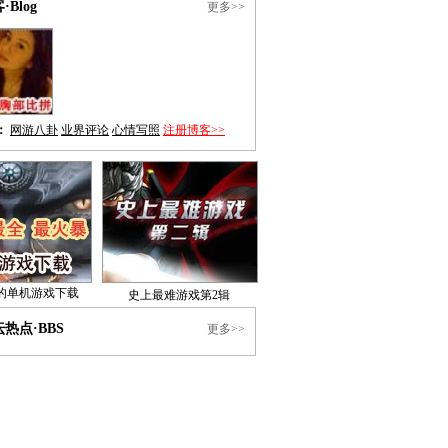
·Blog
更多>>
：
网游八卦
业界评论
心情写照
注册博客>>
的单机游戏下载
史上最难游戏第2辑
热点·BBS
更多>>