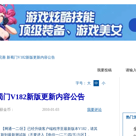
区首页
游戏资料
文章攻略
答 题 器
游戏视频
游戏截图
善 新蜀门V182新版更新内容公告
我要投稿
字号：
大
中
小
蜀门V182新版更新内容公告
获金币：
2010-01-03
我要评论
热门
【网通一二/区】已经升级客户端程序至最新版本V182，请其
更新到最新测试版（不要进入【电信一/二三/四/五/六区】、