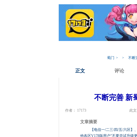
我的蜀门
专
蜀门
>
>
不断完
正文
评论
不断完善 新
作者： 17173
此文
文章摘要
【电信一/二三/四/五/六区】、
他各区V178版用户“不要尝试升级