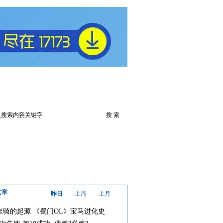
火爆论坛
下载此游戏
文章
昨日
上周
上月
坐骑的起源 《蜀门OL》宝马进化史