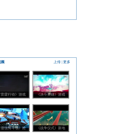
视频
上传
|
更多
《雷霆行动》游戏
《决斗英雄》游戏
《侵蚀角斗场》抢
《战争仪式》新地