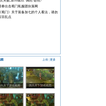
0次失败,加10成功. 偶然?必然?
重拳出击蜀门私服团伙落网
《蜀门》关于装备加七的个人看法，请勿
盲目乱点
截图
上传
|
更多
佣兵天下游戏截图
佣兵天下游戏截图