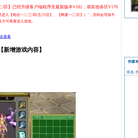
二/区】已经升级客户端程序至最新版本V182，请其他各区V178
入【电信一/二三/四/五/六区】、【网通一/二区】）
”
，否则会导致不
装方可再度进入游戏。
点击查
看
【新增游戏内容】
作家
排名