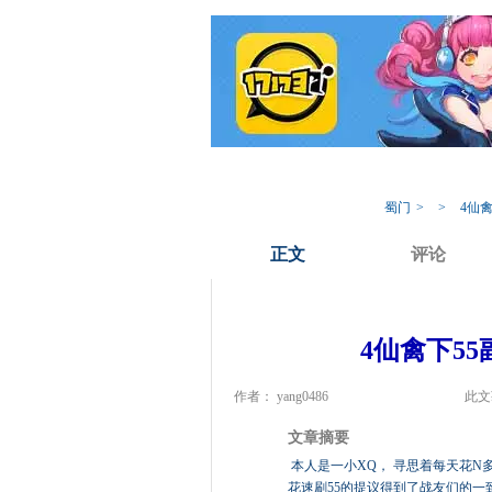
我的蜀门
专
蜀门
>
>
4仙禽
正文
评论
4仙禽下55
作者： yang0486
此文
文章摘要
本人是一小XQ， 寻思着每天花N多
花速刷55的提议得到了战友们的一致