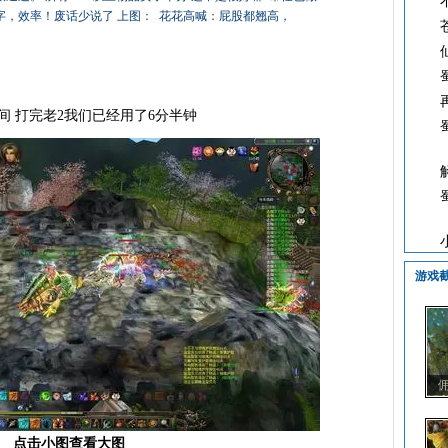
字，效率！废话少说了 上图： 花花高喊：屁股都翘高，
间 打完老2我们已经用了6分半钟
游戏
点击小图查看大图