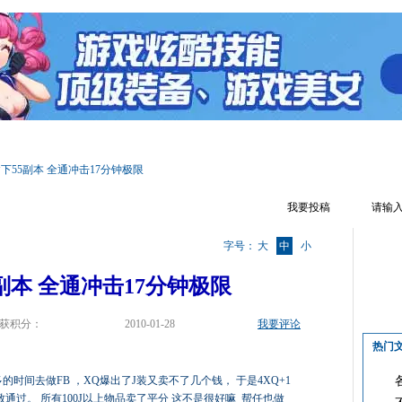
区首页
游戏资料
文章攻略
答 题 器
游戏视频
游戏截图
下55副本 全通冲击17分钟极限
我要投稿
字号：
大
中
小
副本 全通冲击17分钟极限
获积分：
2010-01-28
我要评论
热门
的时间去做FB ，XQ爆出了J装又卖不了几个钱， 于是4XQ+1
通过。 所有100J以上物品卖了平分 这不是很好嘛 帮任也做