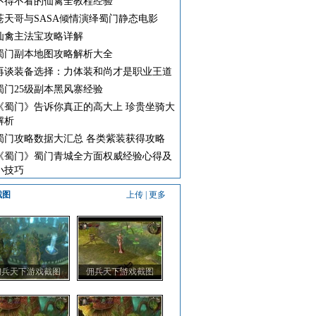
不得不看的仙禽全教程经验
苍天哥与SASA倾情演绎蜀门静态电影
仙禽主法宝攻略详解
蜀门副本地图攻略解析大全
再谈装备选择：力体装和尚才是职业王道
蜀门25级副本黑风寨经验
《蜀门》告诉你真正的高大上 珍贵坐骑大
解析
蜀门攻略数据大汇总 各类紫装获得攻略
《蜀门》蜀门青城全方面权威经验心得及
小技巧
截图
上传
|
更多
佣兵天下游戏截图
佣兵天下游戏截图