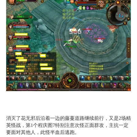
消灭了花无邪后沿着一边的藤蔓道路继续前行，又是2场精
英怪战，第1个程庆图7特别注意次怪正面群攻，主抗一定
要面对其他人，此怪半血后逃跑。