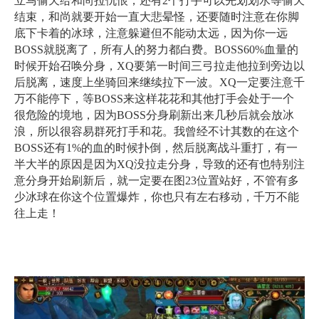
立马偷天给和尚拉仇恨，还有2个打手可以先划划水等偷天
结束，和尚就要开始一直大悲晕怪，还要随时注意在你脚
底下卡着的冰球，注意躲避但不能动太远，因为你一远
BOSS就脱离了，所有人的努力都白费。BOSS60%血量的
时候开始召唤分身，XQ要第一时间三弓拉走他拉到旁边以
后脱离，速度上坐骑回来继续拉下一波。XQ一定要注意千
万不能停下，等BOSS来这样花花和其他打手会处于一个
很危险的境地，因为BOSS分身刷新出来几秒后就会放冰
浪，所以很容易群死打手和花。我曾经不计其数的在这个
BOSS还有1%的血的时候扑倒，然后脱离战斗重打，有一
半大半的原因是因为XQ没拉走分身，导致的还有也特别注
意分身开始刷新后，就一定要在图23位置站好，不管有多
少冰球在你这个位置爆炸，你也只有左右移动，千万不能
往上走！