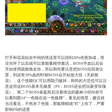
打手和花花站在中间的塔这里可以得到20%伤害加成，塔
没光环了以后就可以拿能量精华激活，BOSS半血以后会
开始使用疏散推走你，所以和尚要注意把BOSS拉回老位
置，到还有30%血的时候BOSS会开始放大技（天妖散
花），这个技能QC可以用隐刃破掉，和尚的大悲也可以注
意这些这BOSS基本无难度（PS：BOSS还会把玩家变玫瑰
花）。第二个BOSS崔盈死后沿着傍边的森林小径向前可
以看到图14“一色狼在追一色狐狸”，看见此情景，建议就
当没看见，不然杀了色狼，那狐狸精就“盯”上你了，严重
影响FB的进度