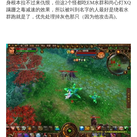
身根本拉不过来仇恨，但这2个怪都吃EM水群和尚心灯XQ
蹒跚之毒减速的效果，所以被叫到名字的人最好是绕着水
群跑就是了，优先处理掉灰色那只（因为他攻击高)。