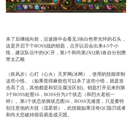
杀了后继续向前，沿途路中会看见3块白色带光环的石头，
这是开启下个BOSS战的钥匙，点开以后会出来4-5个小
怪，建议队伍中的QC开，第1个和尚第2XQ第3各自分别携
带太乙靴
（疾风步）心灯（心火）天罗网(冰网），使用的技能牵制
这些小怪。（如果觉得麻烦也可以杀了这些小怪，就是攻
击高了点，其他都是和切豆腐没区别)。钥匙打开后来到第
3个BOSS处图16，BOSS分为2个状态（和烈火老祖一
样）。第1个状态坐骑状态图16，BOSS无难度，只是要特
别注意他的大技（流星箭），此技能如果没有QC隐刃或者
和尚大悲破掉很容易造成灭团。