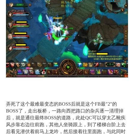
弄死了这个最难最变态的BOSS后就是这个FB最"2"的
BOSS了，走出板桥，一路向西把路口的杂兵逐一清理掉
后，就是通往最终BOSS的道路，此处QC可以穿太乙靴疾
风步靠右边往前跑，其他人坐骑跟上，到了楼梯台阶上去
后看见潜伏着前马上龙吟，然后接着往里面跑，与此同时