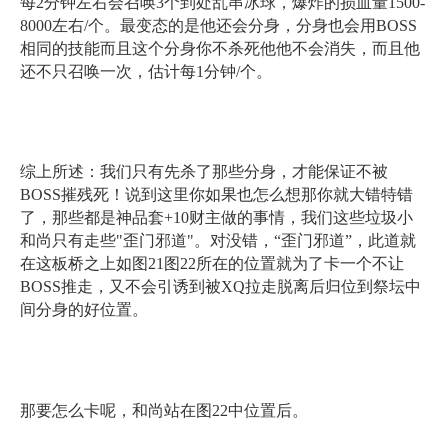
每2分钟左右会召唤3个到处乱串冰球，爆炸的损血量1500-
8000左右/个。最变态的是他还会分身，分身也会用BOSS
相同的技能而且这个分身你不杀死他他不会消失，而且他
还不只召唤一次，估计每1分钟/个。
综上所述：我们只有先杀了那些分身，才能保证不被
BOSS摧残死！说到这里你如果也怎么想那你就大错特错
了，那些都是神品套+10财主做的事情，我们这些垃圾小
和尚只有走些"歪门邪道"。对没错，“歪门邪道”，此道就
在这板桥之上如图21图22所在的位置就为了卡一个不让
BOSS推走，又不会引诱到被XQ拉走脱离后归位到祭坛中
间分身的好位置。
那要怎么卡呢，和尚站在图22中位置后。