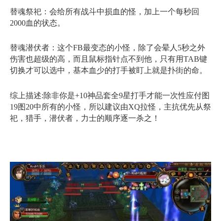
替魂祭祀：会给所有战斗中损血的怪，加上一个每秒回
2000血的状态。
替魂潜伏者：这个FB最变态的小怪，除了会晕人5秒之外
伤害也超级的高，而且鼠标指针点不到他，只有用TAB键
切换才可以选中，基本血少的打手被盯上就是扑街的命。
综上描述:除非你是+10神品套全9星打手才能一次性应付图
19图20中所有的小怪，所以建议由XQ拉怪，主抗优先从祭
祀，猎手，潜伏者，力士的顺序逐一杀之！