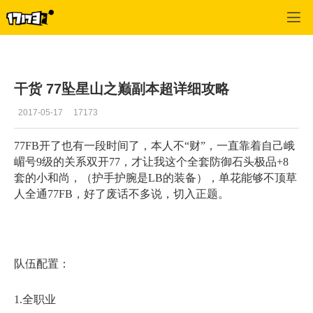
蜀门
>
综合经验
>
正文
干货 77坠星山之巅副本超详细攻略
2017-05-17
17173
77FB开了也有一段时间了，本人不“财”，一直靠着自己峨
嵋号9级的关系双开77，才让我这个全套防御石头极品+8
套的小和尚，（护手护腕是LB的装备），单花能够不顶草
人全通77FB，好了废话不多说，切入正题。
队伍配置：
1.全职业