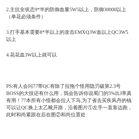
2.主抗全状态9*半的防御血量5W5以上，防御30000以上
（单花必须条件）
3.打手基本需要8*半以上的攻击EMXQ3W血以上QC3W5
以上
4.花花血3W以上就可以
PS:有人会问77带QC有除了拉拖个怪用隐刃破第2.3号
BOSS的大技还有什么用，我会告诉你说蜀门的5%出J率真
有用！77本所有小怪都会拉人下马,为了省去买疾风丹的钱
可以让QC换上太乙靴开路，沿着图片①左手一直靠边跑，
此时和尚紧跟在后在图②和尚位置处