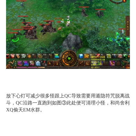
放下心灯可减少很多怪跟上QC导致需要用遁隐符咒脱离战
斗，QC沿路一直跑到如图③此处便可清理小怪，和尚舍利
XQ偷天EM水群。