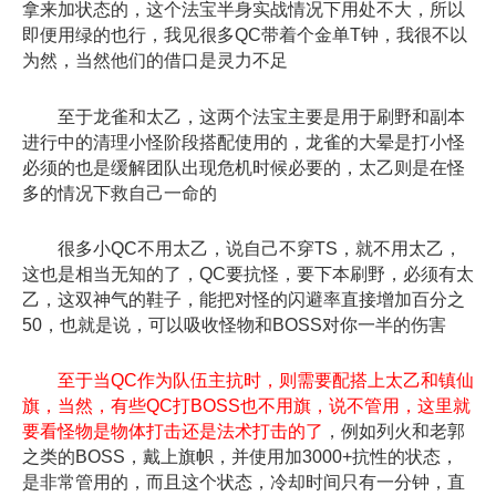
拿来加状态的，这个法宝半身实战情况下用处不大，所以
即便用绿的也行，我见很多QC带着个金单T钟，我很不以
为然，当然他们的借口是灵力不足
至于龙雀和太乙，这两个法宝主要是用于刷野和副本
进行中的清理小怪阶段搭配使用的，龙雀的大晕是打小怪
必须的也是缓解团队出现危机时候必要的，太乙则是在怪
多的情况下救自己一命的
很多小QC不用太乙，说自己不穿TS，就不用太乙，
这也是相当无知的了，QC要抗怪，要下本刷野，必须有太
乙，这双神气的鞋子，能把对怪的闪避率直接增加百分之
50，也就是说，可以吸收怪物和BOSS对你一半的伤害
至于当QC作为队伍主抗时，则需要配搭上太乙和镇仙
旗，当然，有些QC打BOSS也不用旗，说不管用，这里就
要看怪物是物体打击还是法术打击的了
，例如列火和老郭
之类的BOSS，戴上旗帜，并使用加3000+抗性的状态，
是非常管用的，而且这个状态，冷却时间只有一分钟，直