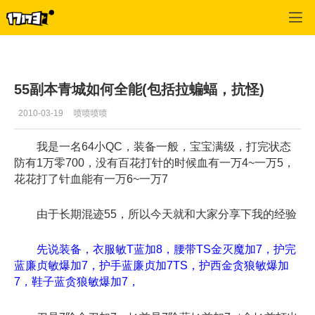
蜀门
>
职业经验
>
正文
55副本青城如何全能(包括拉蝙蝠，抗怪)
2010-03-19
喷喷喷喷
我是一名64小QC，装备一般，宝宝满级，打完状态
防有1万零700，没有百花打针的时候血有一万4~一万5，
花花打了针血能有一万6~一万7
由于长期混迹55，所以今天就和大家分享下我的经验
先说装备，衣服敏T蓝加8，腰带TS金灭魔加7，护完
蓝廉贞敏爆加7，护手蓝廉贞加7TS，护西金贪狼敏爆加
7，鞋子蓝贪狼敏爆加7，