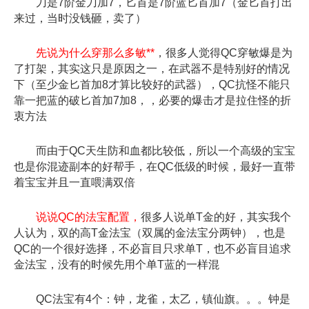
刀是7阶金刀加7，匕首是7阶蓝匕首加7（金匕首打出
来过，当时没钱砸，卖了）
先说为什么穿那么多敏**
，很多人觉得QC穿敏爆是为
了打架，其实这只是原因之一，在武器不是特别好的情况
下（至少金匕首加8才算比较好的武器），QC抗怪不能只
靠一把蓝的破匕首加7加8，，必要的爆击才是拉住怪的折
衷方法
而由于QC天生防和血都比较低，所以一个高级的宝宝
也是你混迹副本的好帮手，在QC低级的时候，最好一直带
着宝宝并且一直喂满双倍
说说QC的法宝配置，
很多人说单T金的好，其实我个
人认为，双的高T金法宝（双属的金法宝分两钟），也是
QC的一个很好选择，不必盲目只求单T，也不必盲目追求
金法宝，没有的时候先用个单T蓝的一样混
QC法宝有4个：钟，龙雀，太乙，镇仙旗。。。钟是