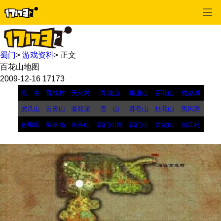
蜀门
>
游戏资料
>
正文
百花山地图
2009-12-16
17173
黑 谷
育成村
天化村
青城山
峨眉山
百花山
成都城
虎爪山
云灵山
凝碧崖
雪 山
莽苍山
桂花山
黑风寨
青螺山
戴家场
血神山
四门山西
四门山
百蛮山
丽江村