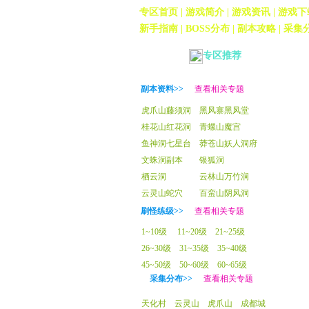
专区首页
| 游戏简介 |
游戏资讯
|
游戏下
新手指南
|
BOSS分布
|
副本攻略
|
采集
专区推荐
副本资料>>
查看相关专题
虎爪山藤须洞
黑风寨黑风堂
桂花山红花洞
青螺山魔宫
鱼神洞七星台
莽苍山妖人洞府
文蛛洞副本
银狐洞
栖云洞
云林山万竹涧
云灵山蛇穴
百蛮山阴风洞
刷怪练级>>
查看相关专题
1~10级
11~20级
21~25级
26~30级
31~35级
35~40级
45~50级
50~60级
60~65级
采集分布>>
查看相关专题
天化村
云灵山
虎爪山
成都城