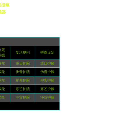
奖投稿
题器
判定
复活规则
特殊设定
等级
链靴
逐日护腕
逐日护膝
战靴
佛音护腕
佛音护膝
软靴
柳絮护腕
柳絮护膝
战靴
寒芒护腕
寒芒护膝
轻靴
冲霄护腕
冲霄护膝