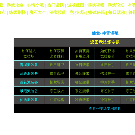
载
|
游戏攻略
|
心情交流
|
热门话题
|
游戏截图
|
游戏视频
|
游戏论坛
|
有
分布
|
练级刷怪
|
魔石大全
|
法宝技能
|
竞 技 场
| 赚钱秘籍 |
每日活动
|
答
专区首页
> 游戏资料
仙禽-冲霄轻靴
返回竞技场专题
如何进入
如何获得
如何获得
如何获得
如果
竞技场
比赛胜利
专用道具
竞技积分
竞技
青城派装备
逐日链甲
逐日腰带
逐日护手
逐日
武尊派装备
佛音战甲
佛音腰带
佛音护手
佛音
百花派装备
柳絮羽裳
柳絮腰带
柳絮护手
柳絮
峨眉派装备
寒芒战衣
寒芒腰带
寒芒护手
寒芒
仙禽派装备
冲霄战袍
冲霄腰带
冲霄护手
冲霄
查看竞技场专用道具