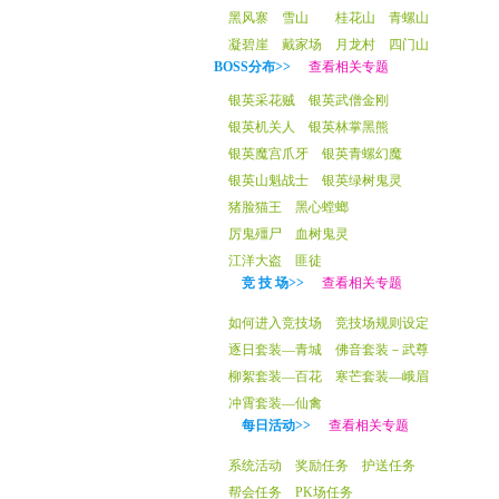
黑风寨
雪山
桂花山
青螺山
凝碧崖
戴家场
月龙村
四门山
BOSS分布>>
查看相关专题
银英采花贼
银英武僧金刚
银英机关人
银英林掌黑熊
银英魔宫爪牙
银英青螺幻魔
银英山魁战士
银英绿树鬼灵
猪脸猫王
黑心螳螂
厉鬼殭尸
血树鬼灵
江洋大盗
匪徒
竞 技 场>>
查看相关专题
如何进入竞技场
竞技场规则设定
逐日套装—青城
佛音套装－武尊
柳絮套装—百花
寒芒套装—峨眉
冲霄套装—仙禽
每日活动>>
查看相关专题
系统活动
奖励任务
护送任务
帮会任务
PK场任务