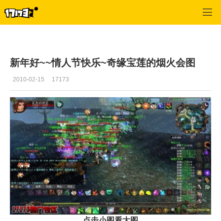
蜀门
>
心情故事
>
正文
新年好~~情人节快乐~奇缘宝莲的烟火会图
2010-02-15
17173
点击小图看大图